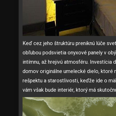
Keď cez jeho štruktúru preniknú lúče svet
obľubou podsvietia onyxové panely v obýv
intímnu, až hrejivú atmosféru. Investícia 
domov originálne umelecké dielo, ktoré n
rešpektu a starostlivosti, keďže ide o m
vám však bude interiér, ktorý má skutočnú