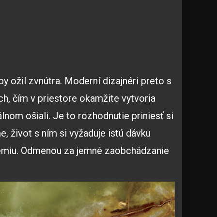
y ožil zvnútra. Moderní dizajnéri preto s
h, čím v priestore okamžite vytvoria
lnom ošiali. Je to rozhodnutie priniesť si
 život s ním si vyžaduje istú dávku
u chémiu. Odmenou za jemné zaobchádzanie