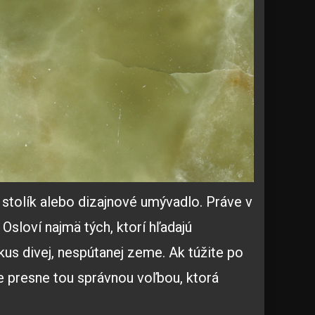
 stolík alebo dizajnové umývadlo. Práve v
 Osloví najmä tých, ktorí hľadajú
kus divej, nespútanej zeme. Ak túžite po
e presne tou správnou voľbou, ktorá