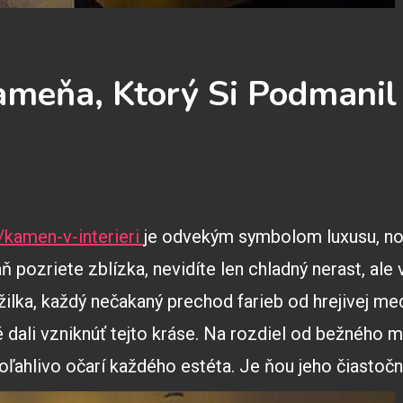
ameňa, Ktorý Si Podmanil
/kamen-v-interieri
je odvekým symbolom luxusu, no
 pozriete zblízka, nevidíte len chladný nerast, ale 
žilka, každý nečakaný prechod farieb od hrejivej m
 dali vzniknúť tejto kráse. Na rozdiel od bežného 
oľahlivo očarí každého estéta. Je ňou jeho čiastočn