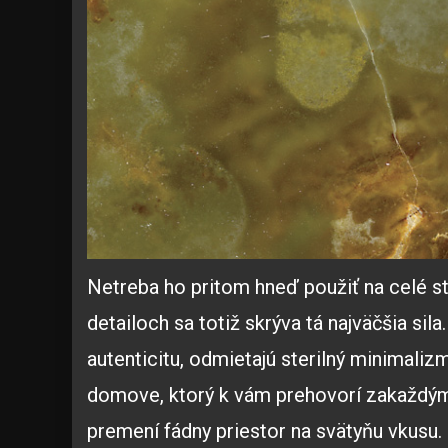
Netreba ho pritom hneď použiť na celé st
detailoch sa totiž skrýva tá najväčšia sila
autenticitu, odmietajú sterilný minimaliz
domove, ktorý k vám prehovorí zakaždým,
premení fádny priestor na svätyňu vkusu.