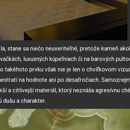
la, stane sa niečo neuveriteľné, pretože kameň akob
ačkách, luxusných kúpeľniach či na barových pultoc
do takéhoto prvku však nie je len o chvíľkovom vizuá
estratí na hodnote ani po desaťročiach. Samozrejme,
äkší a citlivejší materiál, ktorý neznáša agresívn
 dušu a charakter.