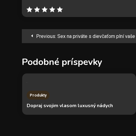
Navigácia
Previous:
Sex na priváte s dievčaťom plní vaše
v
Podobné príspevky
článku
Produkty
Dopraj svojim vlasom luxusný nádych