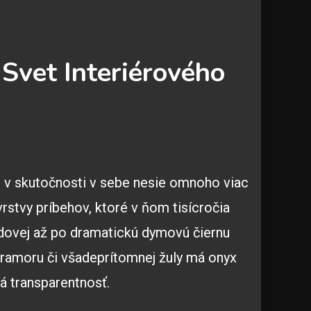
 Svet Interiérového
 v skutočnosti v sebe nesie omnoho viac
vrstvy príbehov, ktoré v ňom tisícročia
edovej až po dramatickú dymovú čiernu
mramoru či všadeprítomnej žuly má onyx
á transparentnosť.