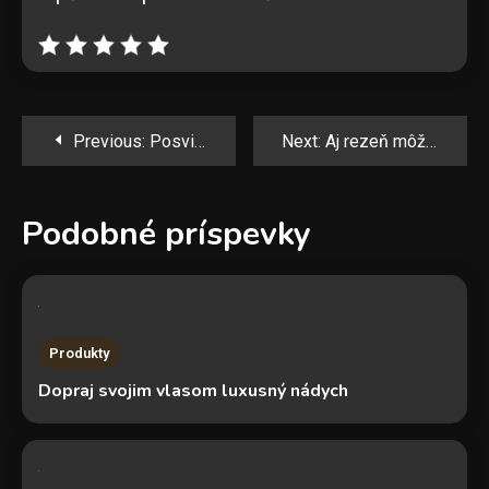
Navigácia
Previous:
Posviette si na led listy
Next:
Aj rezeň môže byť zdravý
v
Podobné príspevky
článku
Produkty
Dopraj svojim vlasom luxusný nádych