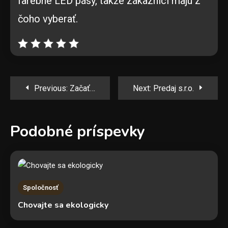
farebné LED pásy, takže zákazníci majú z
čoho vyberať.
Navigácia
Previous:
Začať je základ!
Next:
Predaj s.r.o.
v
Podobné príspevky
článku
Spoločnosť
Chovajte sa ekologicky