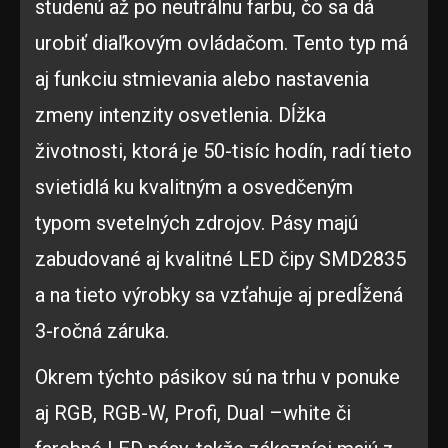
studenú až po neutrálnu farbu, čo sa dá
urobiť diaľkovým ovládačom. Tento typ má
aj funkciu stmievania alebo nastavenia
zmeny intenzity osvetlenia. Dĺžka
životnosti, ktorá je 50-tisíc hodín, radí tieto
svietidlá ku kvalitným a osvedčeným
typom svetelných zdrojov. Pásy majú
zabudované aj kvalitné LED čipy SMD2835
a na tieto výrobky sa vzťahuje aj predĺžená
3-ročná záruka.
Okrem týchto pásikov sú na trhu v ponuke
aj RGB, RGB-W, Profi, Dual –white či