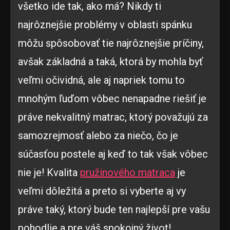
všetko ide tak, ako má? Nikdy ti
najrôznejšie problémy v oblasti spánku
môžu spôsobovať tie najrôznejšie príčiny,
avšak základná a taká, ktorá by mohla byť
veľmi očividná, ale aj napriek tomu to
mnohým ľuďom vôbec nenapadne riešiť je
práve nekvalitný matrac, ktorý považujú za
samozrejmosť alebo za niečo, čo je
súčasťou postele aj keď to tak však vôbec
nie je! Kvalita
pružinového matraca
je
veľmi dôležitá a preto si vyberte aj vy
práve taký, ktorý bude ten najlepší pre vašu
pohodlie a pre váš spokojný život!