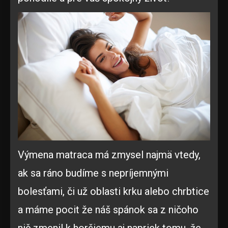
Výmena matraca má zmysel najmä vtedy,
ak sa ráno budíme s nepríjemnými
bolesťami, či už oblasti krku alebo chrbtice
a máme pocit že náš spánok sa z ničoho
nič zmenil k horšiemu aj napriek tomu, že