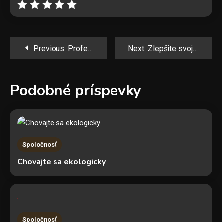
Navigácia
Previous:
Profesionálne krtkovanie formou nonstop služby
Next:
Zlepšite svoj život so zdravým stravovaním
v
Podobné príspevky
článku
Spoločnosť
Chovajte sa ekologicky
Spoločnosť