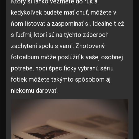
Ktorý si ľahko vezmete do rúk a
kedykoľvek budete mať chuť, môžete v
ňom listovať a zaspomínať si. Ideálne tiež
s ľuďmi, ktorí sú na týchto záberoch
zachytení spolu s vami. Zhotovený
fotoalbum môže poslúžiť k vašej osobnej
potrebe, hoci špecificky vybranú sériu
fotiek môžete takýmto spôsobom aj
niekomu darovať.