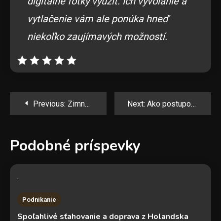
digitálne fotky využiť. Ich vyvolanie a
vytlačenie vám ale ponúka hneď
niekoľko zaujímavých možností.
Navigácia
Previous:
Zimná údržba garáže.
Next:
Ako postupovať pri ukončení živnosti
v
Podobné príspevky
článku
Podnikanie
Spoľahlivé sťahovanie a doprava z Holandska