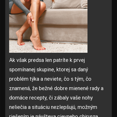
Ak však predsa len patríte k prvej
spomínanej skupine, ktorej sa daný
problém týka a neviete, čo s tým, čo
znamená, že bežné dobre mienené rady a
domáce recepty, či zábaly vaše nohy
neliečia a situáciu nezlepšujú, možným
riešením je návšteva cievneho chirurga.