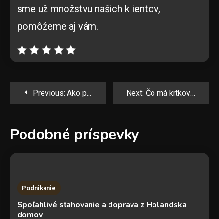
sme už množstvu našich klientov,
pomôžeme aj vám.
Navigácia
Previous:
Ako postupovať pri ukončení živnosti
Next:
Čo má krtkovanie spoločné s krtkami?
v
Podobné príspevky
článku
Podnikanie
Spoľahlivé sťahovanie a doprava z Holandska
domov