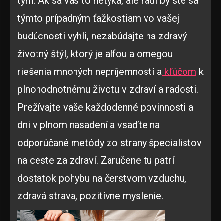
tým. Ak sa vás to netýka, ale radi by ste sa
týmto prípadným ťažkostiam vo vašej
budúcnosti vyhli, nezabúdajte na zdravý
životný štýl, ktorý je alfou a omegou
riešenia mnohých nepríjemností a
kľúčom
k
plnohodnotnému životu v zdraví a radosti.
Prežívajte vaše každodenné povinnosti a
dni v plnom nasadení a vsaďte na
odporúčané metódy zo strany špecialistov
na ceste za zdraví. Zaručene tu patrí
dostatok pohybu na čerstvom vzduchu,
zdravá strava, pozitívne myslenie.