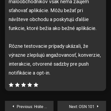
maloobchodníkov však nemá záujem
sťahovať aplikácie. Môžu bežať pri
návšteve obchodu a poskytujú ďalšie
funkcie, ktoré bežia ako bežné aplikácie.
Rôzne testovacie prípady ukázali, že
výrazne zlepšujú angažovanosť, konverzie,
interakcie, otvorené sadzby pre push
notifikácie a opt-in.
Navigácia
Previous:
Hráte pri nákupe fér?
Next:
OSN 101