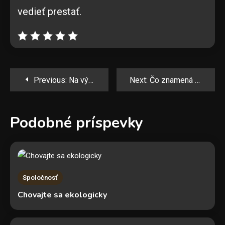
vedieť prestať.
Navigácia
Previous:
Na výbere meteriálu záleží!
Next:
Čo znamená register partnerov verejného sektora?
v
Podobné príspevky
článku
Spoločnosť
Chovajte sa ekologicky